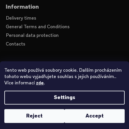
i
Information
n
Delivery times
g
General Terms and Conditions
f
Personal data protection
o
r
Contacts
?
About us
Tento web používá soubory cookie. Dalším procházením
tohoto webu vyjadřujete souhlas s jejich používáním..
Videos on YouTube
SEARCH
Více informací
.
zde
How to shop
Settings
Created by Shoptet
W
e
Reject
Accept
Copyright 2026
John Smith
. All rights reserved.
r
e