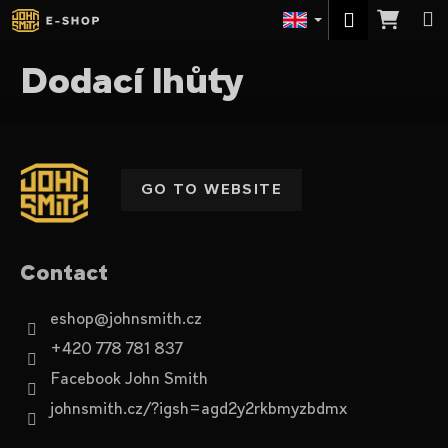
C
Skip
Sho
M
Login
to
a
content
Back
Back
cart
r
Dodací lhůty
t
W
F
h
o
a
o
t
GO TO WEBSITE
t
a
e
r
r
e
Contact
y
o
eshop
@
johnsmith.cz
u
+420 778 781 837
l
Facebook John Smith
o
johnsmith.cz/?igsh=agd2y2rkbmyzbdmx
o
k