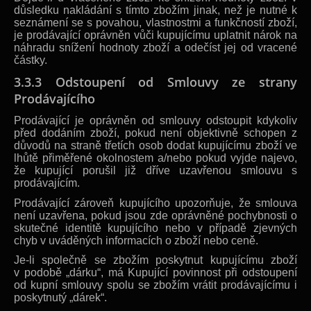
důsledku nakládání s tímto zbožím jinak, než je nutné k
seznámení se s povahou, vlastnostmi a funkčností zboží,
je prodávající oprávněn vůči kupujícímu uplatnit nárok na
náhradu snížení hodnoty zboží a odečíst jej od vracené
částky.
3.3.3 Odstoupení od Smlouvy ze strany
Prodávajícího
Prodávající je oprávněn od smlouvy odstoupit kdykoliv
před dodáním zboží, pokud není objektivně schopen z
důvodů na straně třetích osob dodat kupujícímu zboží ve
lhůtě přiměřené okolnostem a/nebo pokud vyjde najevo,
že kupující porušil již dříve uzavřenou smlouvu s
prodávajícím.
Prodávající zároveň kupujícího upozorňuje, že smlouva
není uzavřena, pokud jsou zde oprávněné pochybnosti o
skutečné identitě kupujícího nebo v případě zjevných
chyb v uváděných informacích o zboží nebo ceně.
Je-li společně se zbožím poskytnut kupujícímu zboží
v podobě „dárku“, má Kupující povinnost při odstoupení
od kupní smlouvy spolu se zbožím vrátit prodávajícímu i
poskytnutý „dárek“.