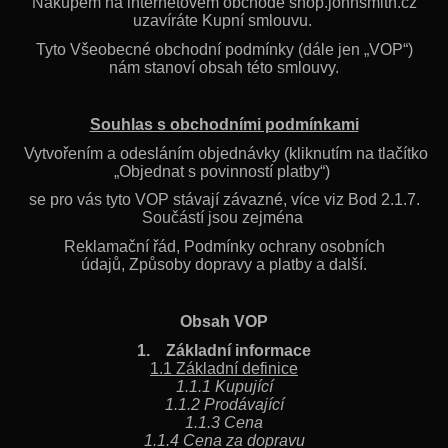
Nákupem na internetovém obchodě shop.johnsmith.cz
a
uzavíráte Kupní smlouvu.
j
Tyto Všeobecné obchodní podmínky (dále jen „VOP“)
nám stanoví obsah této smlouvy.
í
t
?
Souhlas s obchodními podmínkami
Vytvořením a odesláním objednávky (kliknutím na tlačítko
„Objednat s povinností platby“)
se pro vás tyto VOP stávají závazné, více viz Bod 2.1.7.
Součástí jsou zejména
HLEDAT
Reklamační řád, Podmínky ochrany osobních
údajů, Způsoby dopravy a platby a další.
D
Obsah VOP
o
1. Základní informace
p
1.1 Základní definice
o
1.1.1 Kupující
1.1.2 Prodávající
r
1.1.3 Cena
u
1.1.4 Cena za dopravu