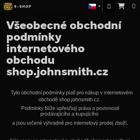
K
Přejít
Nák
M
Přihlášení
na
o
obsah
Zpět
Zpět
koší
š
Všeobecné obchodní
í
C
podmínky
k
o
internetového
p
obchodu
o
t
shop.johnsmith.cz
ř
e
b
Tyto obchodní podmínky platí pro nákup v internetovém
u
obchodě shop.johnsmith.cz.
j
Podmínky blíže upřesňují práva a povinnosti
e
prodávajícího a kupujícího
t
a jsou určené výhradně pro internetový prodej zboží.
e
n