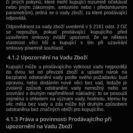
či jiných pokynů, které mohl kupující rozumně očekávat
nebo jiným zákonným, smluvním nebo i předsmluvním
parametrům), jedná se o vady zboží, za které prodávající
odpovídá.
Odpovědnost za vady zboží uvedené v § 2161 odst. 2 OZ
se nepoužije, pokud prodávající kupujícího před
uzavřením smlouvy zvlášť upozornil, že se některá
vlastnost věci liší a kupující s tím při uzavírání
smlouvy písemně souhlasil.
4.1.2 Upozornění na Vadu Zboží
Kupující může u prodávajícího vytknout vadu nejpozději
do dvou let od převzetí zboží a uplatnit nárok na
bezplatné odstranění vady podle svého požadavku buď
opravou, nebo dodáním nové věci bez vad, ledaže je
zvolený způsob odstranění vady nemožný nebo ve
srovnání s druhým nepřiměřeně nákladný; to se posoudí
zejména s ohledem na význam vady, hodnotu, kterou by
věc měla bez vady a zda může být druhým způsobem
odstraněna bez značných obtíží pro kupujícího.
4.1.3 Práva a povinnosti Prodávajícího při
upozornění na Vadu Zboží