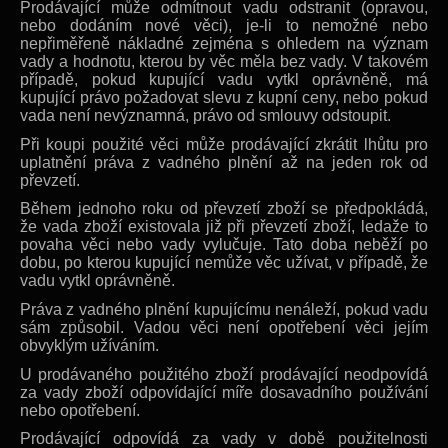
Prodávající může odmítnout vadu odstranit (opravou,
nebo dodáním nové věci), je-li to nemožné nebo
nepřiměřeně nákladné zejména s ohledem na význam
vady a hodnotu, kterou by věc měla bez vady. V takovém
případě, pokud kupující vadu vytkl oprávněně, má
kupující právo požadovat slevu z kupní ceny, nebo pokud
vada není nevýznamná, právo od smlouvy odstoupit.
Při koupi použité věci může prodávající zkrátit lhůtu pro
uplatnění práva z vadného plnění až na jeden rok od
převzetí.
Během jednoho roku od převzetí zboží se předpokládá,
že vada zboží existovala již při převzetí zboží, ledaže to
povaha věci nebo vady vylučuje. Tato doba neběží po
dobu, po kterou kupující nemůže věc užívat, v případě, že
vadu vytkl oprávněně.
Práva z vadného plnění kupujícímu nenáleží, pokud vadu
sám způsobil. Vadou věci není opotřebení věci jejím
obvyklým užíváním.
U prodávaného použitého zboží prodávající neodpovídá
za vady zboží odpovídající míře dosavadního používání
nebo opotřebení.
Prodávající odpovídá za vady v době použitelnosti