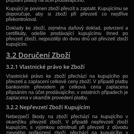
připsání platby na účet prodávajícího.
Kupující je povinen zboží převzít a zaplatit. Kupujícímu se
doporučuje, aby si zboží při převzetí co nejdříve
překontroloval.
Doklady ke zboží, zejména daňový doklad, potvrzení a
certifikáty, odešle prodávající kupujícímu ihned po
převzetí zboží, nejpozději do dvou dnů od převzetí zboží
kupujícím.
3.2 Doručení Zboží
3.2.1 Vlastnické právo ke Zboží
Vlastnické právo ke zboží přechází na kupujícího po
převzetí a zaplacení celkové ceny zboží. V případě platby
bankovním převodem je celková cena zaplacena
připsáním na účet prodávajícího, v ostatních případech je
zaplacena v okamžik provedení platby.
3.2.2 Nepřevzetí Zboží Kupujícím
Nebezpečí škody na zboží přechází na kupujícího v
okamžiku převzetí zboží. V případě nepřevzetí zboží
kupujícím, s výjimkou odmítnutí při převzetí z důvodu
zjevného poškození zboží, přechází na kupujícího v