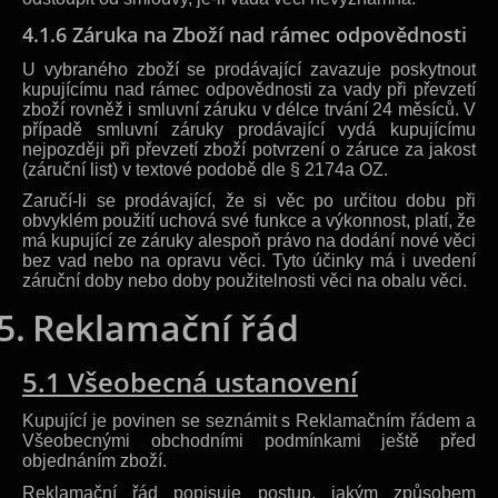
4.1.6 Záruka na Zboží nad rámec odpovědnosti
U vybraného zboží se prodávající zavazuje poskytnout
kupujícímu nad rámec odpovědnosti za vady při převzetí
zboží rovněž i smluvní záruku v délce trvání 24 měsíců. V
případě smluvní záruky prodávající vydá kupujícímu
nejpozději při převzetí zboží potvrzení o záruce za jakost
(záruční list) v textové podobě dle § 2174a OZ.
Zaručí-li se prodávající, že si věc po určitou dobu při
obvyklém použití uchová své funkce a výkonnost, platí, že
má kupující ze záruky alespoň právo na dodání nové věci
bez vad nebo na opravu věci. Tyto účinky má i uvedení
záruční doby nebo doby použitelnosti věci na obalu věci.
5.
Reklamační řád
5.1 Všeobecná ustanovení
Kupující je povinen se seznámit s Reklamačním řádem a
Všeobecnými obchodními podmínkami ještě před
objednáním zboží.
Reklamační řád popisuje postup, jakým způsobem