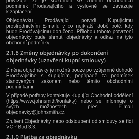
potvrzuje, že je srozuměn se zněním obchodních
podmínek Prodávajícího a výslovně se zavazuje
k zaplacení.
Objednávku Prodávající potvrdí Kupujícímu
prostřednictvím E-mailu v co nejkratší době poté, kdy
bude Prodávajícímu doručena. Přílohou tohoto potvrzení
objednávky bude shrnutí objednávky a odkaz na tyto
obchodní podmínky.
2.1.8 Změny objednávky po dokončení
objednávky (uzavření kupní smlouvy)
Změna objednávky je možná pouze po vzájemné dohodě
Prodávajícího s Kupujícím, popřípadě za podmínek
stanovených zákonem nebo těmito obchodními
podmínkami.
V případě potřeby kontaktuje Kupující Obchodní oddělení
(https://www.johnsmith/kontakty) nebo se informuje o
svých možnostech přes E-mail
objednavky@johnsmith.cz.
Zrušení Objednávky nebo odstoupení od smlouvy se řídí
VOP Bod 3.3.
2.1.9 Platba za objednávku