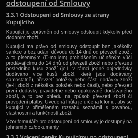
odstoupení od Smlouvy
3.3.1 Odstoupení od Smlouvy ze strany
Kupujícího
Kupující je oprávněn od smlouvy odstoupit kdykoliv před
dodáním zboží.
Kupující má právo od smlouvy odstoupit bez jakékoliv
sankce a bez udání důvodu do 14 dnů od převzetí zboží,
a to písemným (E-mailem) prohlášením učiněným vůči
prodávajícímu do 14 dnů od převzetí zboží nebo převzetí
posledního kusu zboží (je-li v rámci jedné objednávky
dodáváno více kusů zboží, které jsou dodávány
samostatně), převzetí položky nebo části dodávky zboží
(je-li zboží z několika položek nebo částí), nebo převzetí
první dodávky pravidelně nebo opakovaně dodávaného
zboží, a to bez ohledu na způsob převzetí zboží či
provedení platby. Uvedená lhůta je určena k tomu, aby se
kupující v přiměřeném rozsahu seznámil s povahou,
vlastnostmi a funkčností zboží.
Vzor formuláře pro odstoupení od smlouvy je dostupný na
johnsmith.cz/dokumenty
3.3.2 Vrácení peněz Kupujícímu po odstoupení