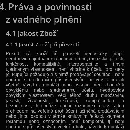
4.
Práva a povinnosti
z vadného plnění
4.1 Jakost Zboží
4.1.1 Jakost Zboží při převzetí
Pokud má zboží při převzetí nedostatky (např.
neodpovídá ujednanému popisu, druhu, množství, jakosti,
funkčnosti, kompatibilitě, interoperabilitě a jiným
ujednaným vlastnostem, není vhodné k účelu, pro který
jej kupující požaduje a s nímž prodávající souhlasil, není
dodáno s ujednaným příslušenstvím, pokyny k použití
včetně návodu k montáži nebo instalaci; není vhodné k
obvyklému nebo sjednanému účelu, neodpovídá
obvyklým vlastnostem věcí téhož druhu množstvím,
jakostí, životností, funkčností, kompatibilitou a
bezpečností, které může kupující rozumně očekávat a to i
s ohledem na veřejná prohlášení učiněná prodávajícím
nebo jinou osobou v témže smluvním řetězci, zejména
reklamou nebo označením; není kompletní, tj. není
dodáno s příslušenstvím včetně obalu, návodu k montáži