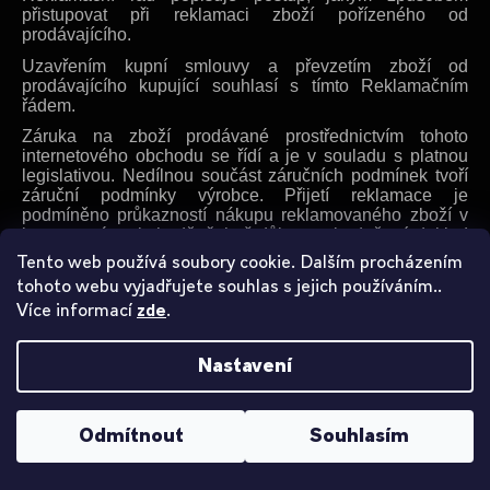
přistupovat při reklamaci zboží pořízeného od
prodávajícího.
Uzavřením kupní smlouvy a převzetím zboží od
prodávajícího kupující souhlasí s tímto Reklamačním
řádem.
Záruka na zboží prodávané prostřednictvím tohoto
internetového obchodu se řídí a je v souladu s platnou
legislativou. Nedílnou součást záručních podmínek tvoří
záruční podmínky výrobce. Přijetí reklamace je
podmíněno průkazností nákupu reklamovaného zboží v
internetovém obchodě, čehož důkazem je daňový doklad
- faktura a řádně vyplněný záruční list.
Tento web používá soubory cookie. Dalším procházením
tohoto webu vyjadřujete souhlas s jejich používáním..
5.1.1 Vrácení Zboží do 14 dní bez udání důvodu
Více informací
.
zde
U zboží nakoupeného prostřednictvím internetového
obchodu má zákazník do 14 dnů od doručení zboží nárok
na jeho vrácení bez udání důvodu. Místem uplatnění
Nastavení
reklamace je adresa sídla provozovatele. Zboží nesmí být
žádným způsobem poškozeno či jinak znehodnoceno a
nesmí být na něm patrny žádné známky používání. Zboží
Odmítnout
Souhlasím
musí být zabaleno v originálním balení (včetně veškerého
příslušenství a dokumentace) a odesláno nejpozději 14.
den od data doručení zákazníkovi na adresu