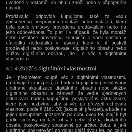
uvedené v reklamě, na obalu zboží nebo v připojeném
návodu.
Prodávající odpovídá kupujícímu také za vadu
způsobenou nesprávnou montáží nebo instalací, která
byla podle smlouvy provedena prodávajícím nebo na
jeho odpovědnost. To platí i v případě, že byla montáž
nebo instalace provedena kupujícím a vada nastala v
důsledku nedostatku v návodu, který k ní poskytl
prodávající nebo poskytovatel digitálního obsahu nebo
služby digitálního obsahu, jde-li o věc s digitálními
vlastnostmi.
4.1.4 Zboží s digitálními vlastnostmi
Je-li předmětem koupě věc s digitálními vlastnostmi,
prodávající zabezpečí, že budou kupujícímu poskytovány
ujednané aktualizace digitálního obsahu nebo služby
digitálního obsahu a zároveň, že vedle ujednaných
aktualizací budou kupujícímu poskytovány aktualizace,
které jsou nezbytné, aby si věc po převzetí uchovala
vlastnosti podle § 2161 OZ (jakost při převzetí), a bude na
jejich dostupnost upozorněn po dobu dvou let, mají-li být
podle smlouvy digitální obsah nebo služba digitálního
obsahu poskytovány soustavně po určitou dobu, a je-li
ujednáno poskytování po dobu delší dvou let, po celou