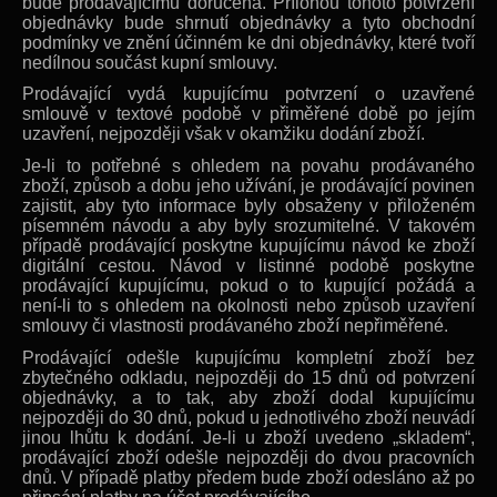
bude prodávajícímu doručena. Přílohou tohoto potvrzení
objednávky bude shrnutí objednávky a tyto obchodní
podmínky ve znění účinném ke dni objednávky, které tvoří
nedílnou součást kupní smlouvy.
Prodávající vydá kupujícímu potvrzení o uzavřené
smlouvě v textové podobě v přiměřené době po jejím
uzavření, nejpozději však v okamžiku dodání zboží.
Je-li to potřebné s ohledem na povahu prodávaného
zboží, způsob a dobu jeho užívání, je prodávající povinen
zajistit, aby tyto informace byly obsaženy v přiloženém
písemném návodu a aby byly srozumitelné. V takovém
případě prodávající poskytne kupujícímu návod ke zboží
digitální cestou. Návod v listinné podobě poskytne
prodávající kupujícímu, pokud o to kupující požádá a
není-li to s ohledem na okolnosti nebo způsob uzavření
smlouvy či vlastnosti prodávaného zboží nepřiměřené.
Prodávající odešle kupujícímu kompletní zboží bez
zbytečného odkladu, nejpozději do 15 dnů od potvrzení
objednávky, a to tak, aby zboží dodal kupujícímu
nejpozději do 30 dnů, pokud u jednotlivého zboží neuvádí
jinou lhůtu k dodání. Je-li u zboží uvedeno „skladem“,
prodávající zboží odešle nejpozději do dvou pracovních
dnů. V případě platby předem bude zboží odesláno až po