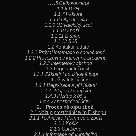
č
1.1.5 Celková cena
u
1.1.6 DPH
1.1.7 Faktura
j
1.1.8 Objednávka
e
1.1.9 Uživatelský účet
m
1.1.10 Zboží
e
1.1.11 E-shop
1.1.12 B2B
1.2 Kontaktní údaje
1.2.1 Právní informace o společnosti
JS12–
1.2.2 Provozovna / kamenné prodejna
380
1.2.3 Internetový obchod
506
1.3 Logo společnosti
990
1.3.1 Základní používaná loga
Kč
1.4 Uživatelský účet
1.4.1 Registrace a přihlášení
1.4.2 Údaje o kupujícím
1.4.3 Přístup k účtu
1.4.4 Zabezpečení účtu
2. Proces nákupu zboží
2.1 Nákup prostřednictvím E-shopu
2.1.1 Technické Informace o zboží
2.1.2 Košík
2.1.3 Oblíbené
2.1.4 Informace od kupujícího