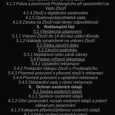
4.1.3 Práva a povinnosti Prodávajícího při upozornění na
Vadu Zboží
4.1.4 Zboží s digitálními vlastnostmi
4.1.5 Opakovaná/podstatná vada
4.1.6 Záruka na Zboží nad rámec odpovědnosti
5. Reklamační řád
5.1 Všeobecná ustanovení
5.1.1 Vrácení Zboží do 14 dní bez udání důvodu
5.1.2 Náklady vynaložené na vrácení Zboží
5.2 Délka záruční doby
5.3 Záruční podmínky
5.3.1 Neplatnost nebo zánik záruky
5.4 Postup vyřízení reklamace
5.4.1 Uplatnění reklamace
5.4.2 Prokázání nákupu Zboží u Prodávajícího
5.4.3 Písemné potvrzení o převzetí zboží k reklamaci
5.4.4 Písemné potvrzení o uplatnění reklamace
5.4.5 Odstranění vady v rámci reklamace
6. Ochran osobních údajů
6.1 Správa osobních údajů
6.1.1 Správce osobních údajů
6.1.2 Účel zpracování, rozsah osobních údajů a právní
základ pro zpracování
6.1.3 Kategorie příjemců/příjemci osobních údajů
6.1.4 Doba uložení osobních údajů