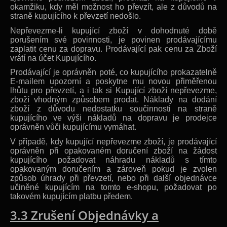
okamžiku, kdy měl možnost ho převzít, ale z důvodů na
straně kupujícího k převzetí nedošlo.
Nepřevezme-li kupující zboží v dohodnuté době
porušením své povinnosti, je povinen prodávajícímu
zaplatit cenu za dopravu. Prodávající pak cenu za Zboží
vrátí na účet Kupujícího.
Prodávající je oprávněn poté, co kupujícího prokazatelně
E-mailem upozorní a poskytne mu novou přiměřenou
lhůtu pro převzetí, a i tak si Kupující zboží nepřevezme,
zboží vhodným způsobem prodat. Náklady na dodání
zboží z důvodu nedostatku součinnosti na straně
kupujícího ve výši nákladů na dopravu je prodejce
oprávněn vůči kupujícímu vymáhat.
V případě, kdy kupující nepřevezme zboží, je prodávající
oprávněn při opakovaném doručení zboží na žádost
kupujícího požadovat náhradu nákladů s tímto
opakovaným doručením a zároveň pokud je zvolen
způsob úhrady při převzetí, nebo při další objednávce
učiněné kupujícím na tomto e-shopu, požadovat po
takovém kupujícím platbu předem.
3.3 Zrušení Objednávky a