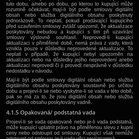
tuto dobu, a/nebo po dobu, po kterou to kupující může
rozumně očekávat, mají-li být podle smlouvy digitální
obsah nebo služba digitálního obsahu poskytnuty
jednorázově. To neplatí, pokud prodávající kupujícího
před uzavřením smlouvy zvlášť upozornil, že aktualizace
poskytovány nebudou a kupující s tím při uzavírání
smlouvy výslovně souhlasil. Neprovedl-li kupující
aktualizaci v přiměřené době, nemá práva z vady, která
vznikla pouze v důsledku neprovedené aktualizace. To
neplatí v případě, že kupující nebyl upozorněn na
aktualizaci nebo na důsledky jejího neprovedení anebo
aktualizaci neprovedl či ji provedl nesprávně v důsledku
nedostatku v návodu.
Mají-li být podle smlouvy digitální obsah nebo služba
digitálního obsahu poskytovány soustavně po určitou
dobu a projeví-li se nebo vyskytne-li se vada v této době,
pak se má za to, že jsou digitální obsah nebo služba
digitálního obsahu poskytovány vadně.
4.1.5 Opakovaná/ podstatná vada
Projeví-li se vada opakovaně nebo je-li vada podstatná,
může kupující uplatnit právo na přiměřenou slevu z kupní
ceny nebo odstoupit od smlouvy. Kupující však nemůže
odstoupit od smlouvy, je-li vada věci nevýznamná.