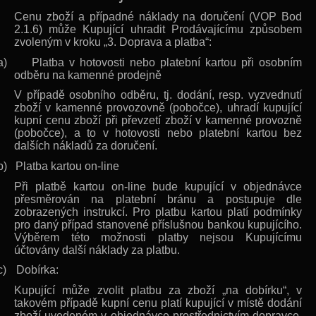
Cenu zboží a případné náklady na doručení (VOP Bod
2.1.6) může Kupující uhradit Prodávajícímu způsobem
zvoleným v kroku „3. Doprava a platba“:
a)
Platba v hotovosti nebo platební kartou při osobním
odběru na kamenné prodejně
V případě osobního odběru, tj. dodání, resp. vyzvednutí
zboží v kamenné provozovně (pobočce), uhradí kupující
kupní cenu zboží při převzetí zboží v kamenné provozně
(pobočce), a to v hotovosti nebo platební kartou bez
dalších nákladů za doručení.
b)
Platba kartou on-line
Při platbě kartou on-line bude kupující v objednávce
přesměrován na platební bránu a postupuje dle
zobrazených instrukcí. Pro platbu kartou platí podmínky
pro daný případ stanovené příslušnou bankou kupujícího.
Výběrem této možnosti platby nejsou Kupujícímu
účtovány další náklady za platbu.
c)
Dobírka:
Kupující může zvolit platbu za zboží „na dobírku“, v
takovém případě kupní cenu platí kupující v místě dodání
zboží uvedeném v objednávce prostřednictvím dopravce,