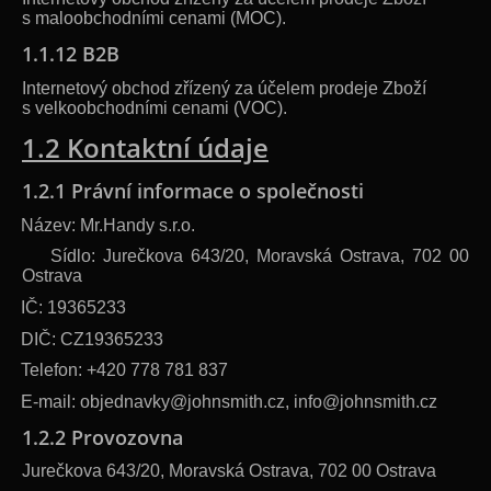
s maloobchodními cenami (MOC).
1.1.12 B2B
Internetový obchod zřízený za účelem prodeje Zboží
s velkoobchodními cenami (VOC).
1.2 Kontaktní údaje
1.2.1 Právní informace o společnosti
·
Název: Mr.Handy s.r.o.
·
Sídlo: Jurečkova 643/20, Moravská Ostrava, 702 00
Ostrava
·
IČ: 19365233
·
DIČ: CZ19365233
·
Telefon: +420 778 781 837
·
E-mail: objednavky@johnsmith.cz, info@johnsmith.cz
1.2.2 Provozovna
Jurečkova 643/20, Moravská Ostrava, 702 00 Ostrava