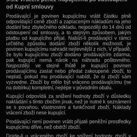
od Kupní smlouvy
Prodávající je povinen kupujícímu vrátit částku plně
odpovídající ceně zboží a zaplaceným nákladům na jeho
dodání bez zbytečného odkladu, nejpozději do 14 dnů od
odstoupení od smlouvy, a to stejným způsobem, jakým
platbu od kupujícího přijal. Nabízí-li prodávající v rámci
určitého způsobu dodání zboží několik možností, je
povinen kupujícímu nahradit nejlevnější z nich. V případě,
že bylo kupujícímu zboží dodáno prodávajícím zdarma,
pak kupující nemá nárok na náhradu poštovného.
Nejpozději ve stejné lhůtě je kupující povinen
prodávajícímu zaslat nebo předat zakoupené zboží, to
neplatí, pokud mu prodávající nabídl, že si zboží sám
vyzvedne. Zboží by mělo být vráceno prodávajícímu (ne
na dobírku) kompletní, nejlépe v původním obalu.
Kupující odpovídá za snížení hodnoty zboží v důsledku
nakládání s tímto zbožím jinak, než je nutné k seznámení
se s povahou, vlastnostmi a funkčností zboží. Náklady
vrácení zboží nese kupující.
Prodávající není povinen vrátit přijaté peněžní prostředky
kupujícímu dříve, než obdrží zboží.
Dojde-li u vráceného zboží ke snížení hodnoty zboží v