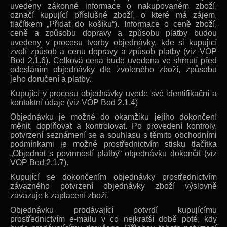
uvedeny zákonné informace o nakupovaném zboží,
označí kupující příslušné zboží, o které má zájem,
tlačítkem „Přidat do košíku“). Informace o ceně zboží,
ceně a způsobu dopravy a způsobu platby budou
uvedeny v procesu tvorby objednávky, kde si kupující
zvolí způsob a cenu dopravy a způsob platby (viz VOP
Bod 2.1.6). Celková cena bude uvedena ve shrnutí před
odesláním objednávky dle zvoleného zboží, způsobu
jeho doručení a platby.
Kupující v procesu objednávky uvede své identifikační a
kontaktní údaje (viz VOP Bod 2.1.4)
Objednávku je možné do okamžiku jejího dokončení
měnit, doplňovat a kontrolovat. Po provedení kontroly,
potvrzení seznámení se a souhlasu s těmito obchodními
podmínkami je možné prostřednictvím stisku tlačítka
„Objednat s povinností platby“ objednávku dokončit (viz
VOP Bod 2.1.7).
Kupující se dokončením objednávky prostřednictvím
závazného potvrzení objednávky zboží výslovně
zavazuje k zaplacení zboží.
Objednávku prodávající potvrdí kupujícímu
prostřednictvím e-mailu v co nejkratší době poté, kdy