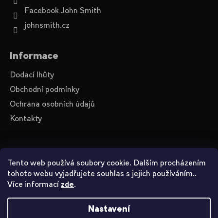
y
v
Facebook John Smith
ý
johnsmith.cz
p
i
s
Informace
u
Dodací lhůty
Obchodní podmínky
Ochrana osobních údajů
Kontakty
O nás
Tento web používá soubory cookie. Dalším procházením
tohoto webu vyjadřujete souhlas s jejich používáním..
Videa na YouTube
Více informací
.
zde
Jak nakupovat
Nastavení