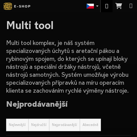
K
Přejít
Nák
M
Přihlášení
na
o
obsah
Zpět
Zpět
koší
š
Multi tool
í
C
k
o
Multi tool komplex, je náš systém
p
specializovaných úchytů s aretační pákou a
o
rybinovým spojem, do kterých se upínají bloky
t
nástrojů a speciální držáky nástrojů, včetně
ř
nástrojů samotných. Systém umožňuje výrobu
e
specializovaných přípravků na míru operacím
b
klienta se zachováním rychlé výměny nástroje.
u
Nejprodávanější
j
e
Ř
t
a
Nejlevnější
Nejdražší
Nejprodávanější
Abecedně
e
z
n