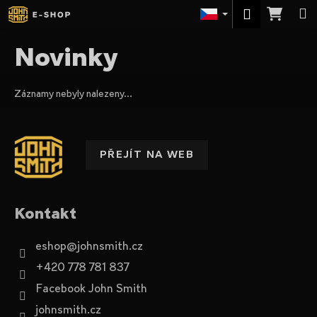
K
Přejít
Nák
M
Přihlášení
na
o
obsah
Zpět
Zpět
koší
š
Novinky
í
C
k
o
Záznamy nebyly nalezeny...
p
Z
o
á
t
p
PŘEJÍT NA WEB
ř
a
e
t
b
í
Kontakt
u
j
eshop
@
johnsmith.cz
e
+420 778 781 837
t
Facebook John Smith
e
johnsmith.cz
n