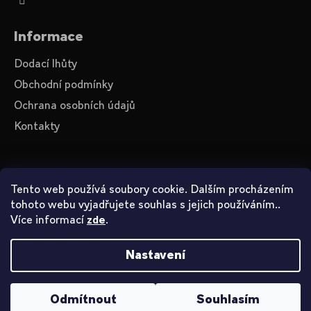
a
j
Informace
í
Dodací lhůty
t
Obchodní podmínky
?
Ochrana osobních údajů
Kontakty
HLEDAT
O nás
Tento web používá soubory cookie. Dalším procházením
tohoto webu vyjadřujete souhlas s jejich používáním..
Videa na YouTube
Více informací
.
zde
D
Jak nakupovat
o
p
Nastavení
o
Vytvořil Shoptet
r
u
Odmítnout
Souhlasím
Copyright 2026
John Smith
. Všechna práva vyhrazena.