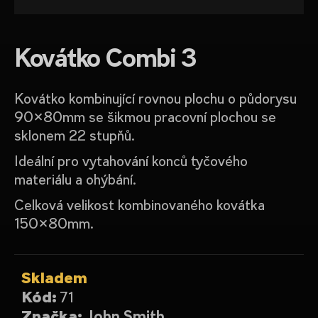
a
j
Kovátko Combi 3
í
t
?
Kovátko kombinující rovnou plochu o půdorysu
90x80mm se šikmou pracovní plochou se
sklonem 22 stupňů.
Ideální pro vytahování konců tyčového
HLEDAT
materiálu a ohýbání.
Celková velikost kombinovaného kovátka
150x80mm.
D
o
p
o
Skladem
r
Kód:
71
u
Značka:
John Smith