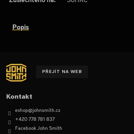
Popis
Z
á
p
PŘEJÍT NA WEB
a
t
í
Kontakt
eshop
@
johnsmith.cz
+420 778 781 837
Facebook John Smith