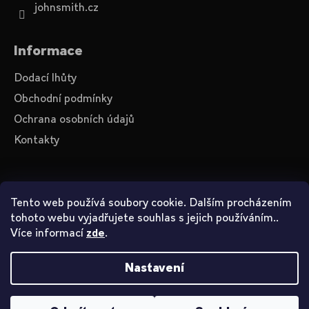
johnsmith.cz
Informace
Dodací lhůty
Obchodní podmínky
Ochrana osobních údajů
Kontakty
O nás
Tento web používá soubory cookie. Dalším procházením
tohoto webu vyjadřujete souhlas s jejich používáním..
Videa na YouTube
Více informací
.
zde
Jak nakupovat
Nastavení
Vytvořil Shoptet