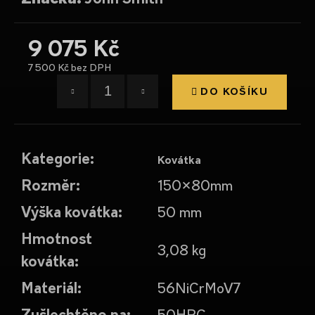
č
u
j
9 075 Kč
e
m
7 500 Kč bez DPH
e
Měrná
DO KOŠÍKU
cena:
PROBÍJECÍ
TRN
12,5
Kategorie
:
Kovátka
MM
5
Rozměr
:
150x80mm
394
Kč
Výška kovátka
:
50 mm
Hmotnost
3,08 kg
kovátka
:
Materiál
:
56NiCrMoV7
Zušlechtěno na
:
50HRC